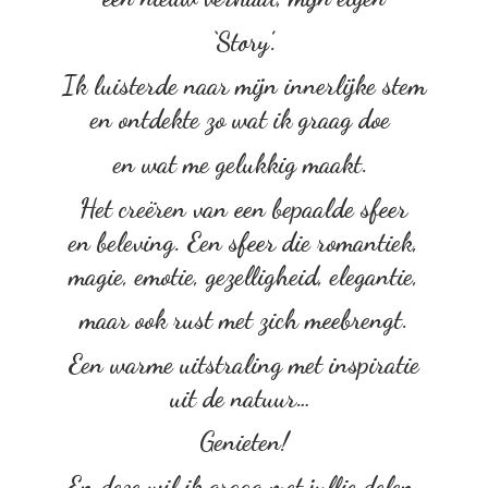
‘Story’.
Ik luisterde naar mijn innerlijke stem
en ontdekte zo wat ik graag doe
en wat me gelukkig maakt.
Het creëren van een bepaalde sfeer
en beleving. Een sfeer die romantiek,
magie, emotie, gezelligheid, elegantie,
maar ook rust met zich meebrengt.
Een warme uitstraling met inspiratie
uit de natuur…
Genieten!
En deze wil ik graag met
jullie delen.