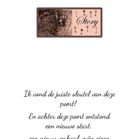
Ik vond de juiste sleutel van deze
poort!
En achter deze poort ontstond
een nieuwe start,
een nieuw verhaal, mijn eigen