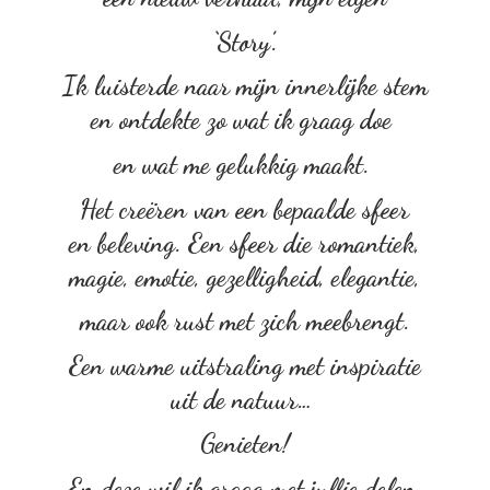
‘Story’.
Ik luisterde naar mijn innerlijke stem
en ontdekte zo wat ik graag doe
en wat me gelukkig maakt.
Het creëren van een bepaalde sfeer
en beleving. Een sfeer die romantiek,
magie, emotie, gezelligheid, elegantie,
maar ook rust met zich meebrengt.
Een warme uitstraling met inspiratie
uit de natuur…
Genieten!
En deze wil ik graag met
jullie delen.