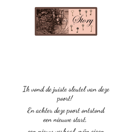
Ik vond de juiste sleutel van deze
poort!
En achter deze poort ontstond
een nieuwe start,
een nieuw verhaal, mijn eigen