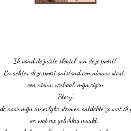
Ik vond de juiste sleutel van deze poort!
En achter deze poort ontstond een nieuwe start,
een nieuw verhaal, mijn eigen
‘Story’.
rde naar mijn innerlijke stem en ontdekte zo wat ik
en wat me gelukkig maakt.