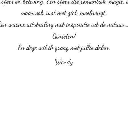
sfeer en beleving. Een sfeer die romantiek, magie, em
maar ook rust met zich meebrengt.
Een warme uitstraling met inspiratie uit de natuur
Genieten!
En deze wil ik graag met
jullie delen.
Wendy