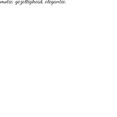
otie, gezelligheid, elegantie,
…