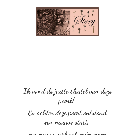
Ik vond de juiste sleutel van deze
poort!
En achter deze poort ontstond
een nieuwe start,
een nieuw verhaal, mijn eigen