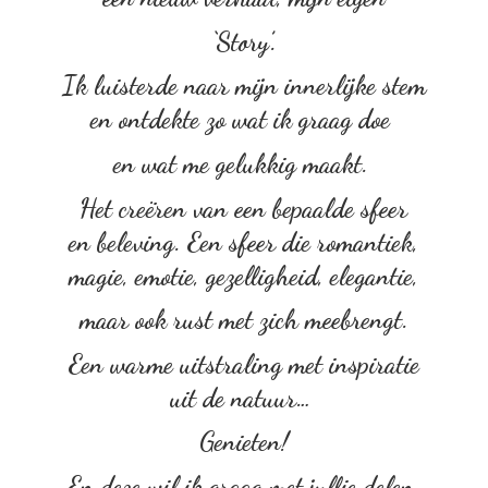
‘Story’.
Ik luisterde naar mijn innerlijke stem
en ontdekte zo wat ik graag doe
en wat me gelukkig maakt.
Het creëren van een bepaalde sfeer
en beleving. Een sfeer die romantiek,
magie, emotie, gezelligheid, elegantie,
maar ook rust met zich meebrengt.
Een warme uitstraling met inspiratie
uit de natuur…
Genieten!
En deze wil ik graag met
jullie delen.