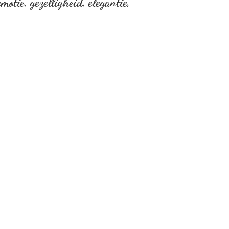
otie, gezelligheid, elegantie,
…