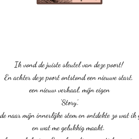
Ik vond de juiste sleutel van deze poort!
En achter deze poort ontstond een nieuwe start,
een nieuw verhaal, mijn eigen
‘Story’.
rde naar mijn innerlijke stem en ontdekte zo wat ik
en wat me gelukkig maakt.