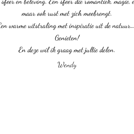
sfeer en beleving. Een sfeer die romantiek, magie, em
maar ook rust met zich meebrengt.
Een warme uitstraling met inspiratie uit de natuur
Genieten!
En deze wil ik graag met
jullie delen.
Wendy