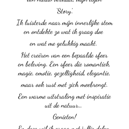
‘Story’.
Ik luisterde naar mijn innerlijke stem
en ontdekte zo wat ik graag doe
en wat me gelukkig maakt.
Het creëren van een bepaalde sfeer
en beleving. Een sfeer die romantiek,
magie, emotie, gezelligheid, elegantie,
maar ook rust met zich meebrengt.
Een warme uitstraling met inspiratie
uit de natuur…
Genieten!
En deze wil ik graag met
jullie delen.