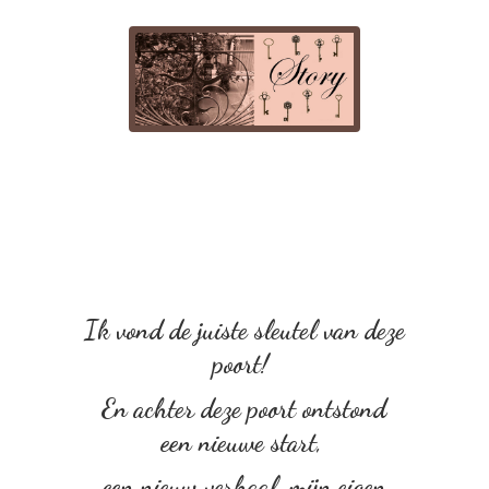
Ik vond de juiste sleutel van deze
poort!
En achter deze poort ontstond
een nieuwe start,
een nieuw verhaal, mijn eigen