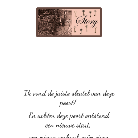
Ik vond de juiste sleutel van deze
poort!
En achter deze poort ontstond
een nieuwe start,
een nieuw verhaal, mijn eigen