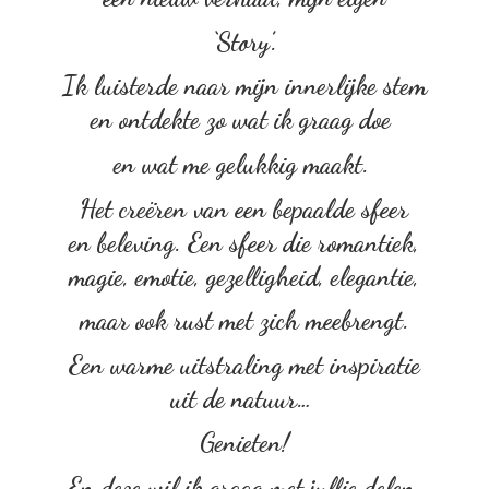
‘Story’.
Ik luisterde naar mijn innerlijke stem
en ontdekte zo wat ik graag doe
en wat me gelukkig maakt.
Het creëren van een bepaalde sfeer
en beleving. Een sfeer die romantiek,
magie, emotie, gezelligheid, elegantie,
maar ook rust met zich meebrengt.
Een warme uitstraling met inspiratie
uit de natuur…
Genieten!
En deze wil ik graag met
jullie delen.