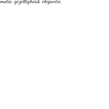
otie, gezelligheid, elegantie,
…