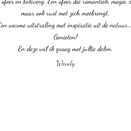
sfeer en beleving. Een sfeer die romantiek, magie, em
maar ook rust met zich meebrengt.
Een warme uitstraling met inspiratie uit de natuur
Genieten!
En deze wil ik graag met
jullie delen.
Wendy