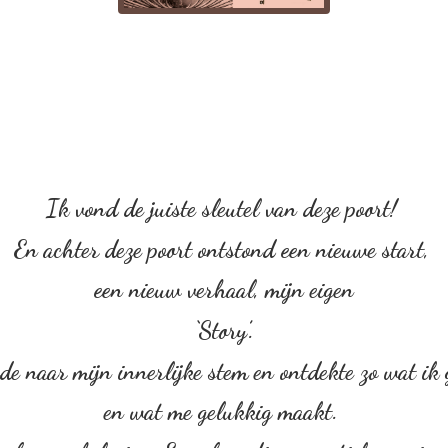
Ik vond de juiste sleutel van deze poort!
En achter deze poort ontstond een nieuwe start,
een nieuw verhaal, mijn eigen
‘Story’.
rde naar mijn innerlijke stem en ontdekte zo wat ik
en wat me gelukkig maakt.