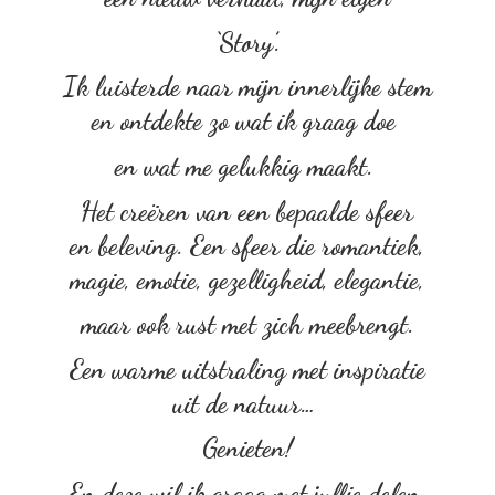
‘Story’.
Ik luisterde naar mijn innerlijke stem
en ontdekte zo wat ik graag doe
en wat me gelukkig maakt.
Het creëren van een bepaalde sfeer
en beleving. Een sfeer die romantiek,
magie, emotie, gezelligheid, elegantie,
maar ook rust met zich meebrengt.
Een warme uitstraling met inspiratie
uit de natuur…
Genieten!
En deze wil ik graag met
jullie delen.