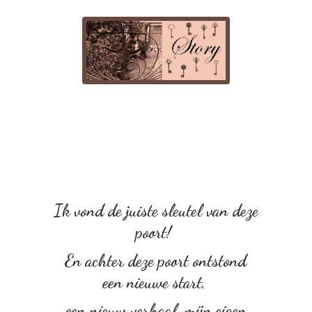
Ik vond de juiste sleutel van deze
poort!
En achter deze poort ontstond
een nieuwe start,
een nieuw verhaal, mijn eigen