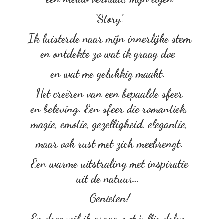
‘Story’.
Ik luisterde naar mijn innerlijke stem
en ontdekte zo wat ik graag doe
en wat me gelukkig maakt.
Het creëren van een bepaalde sfeer
en beleving. Een sfeer die romantiek,
magie, emotie, gezelligheid, elegantie,
maar ook rust met zich meebrengt.
Een warme uitstraling met inspiratie
uit de natuur…
Genieten!
En deze wil ik graag met
jullie delen.