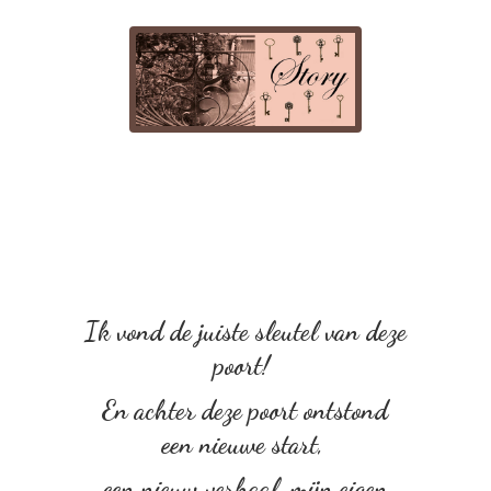
Ik vond de juiste sleutel van deze
poort!
En achter deze poort ontstond
een nieuwe start,
een nieuw verhaal, mijn eigen