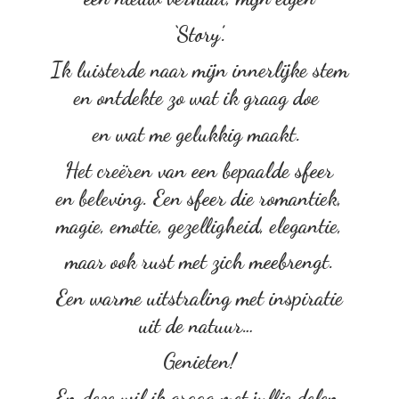
‘Story’.
Ik luisterde naar mijn innerlijke stem
en ontdekte zo wat ik graag doe
en wat me gelukkig maakt.
Het creëren van een bepaalde sfeer
en beleving. Een sfeer die romantiek,
magie, emotie, gezelligheid, elegantie,
maar ook rust met zich meebrengt.
Een warme uitstraling met inspiratie
uit de natuur…
Genieten!
En deze wil ik graag met
jullie delen.