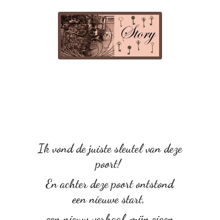
Ik vond de juiste sleutel van deze
poort!
En achter deze poort ontstond
een nieuwe start,
een nieuw verhaal, mijn eigen