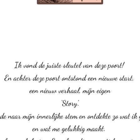
Ik vond de juiste sleutel van deze poort!
En achter deze poort ontstond een nieuwe start,
een nieuw verhaal, mijn eigen
‘Story’.
rde naar mijn innerlijke stem en ontdekte zo wat ik
en wat me gelukkig maakt.