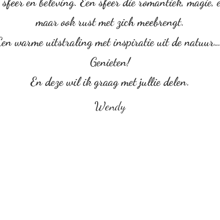
sfeer en beleving. Een sfeer die romantiek, magie, em
maar ook rust met zich meebrengt.
Een warme uitstraling met inspiratie uit de natuur
Genieten!
En deze wil ik graag met
jullie delen.
Wendy