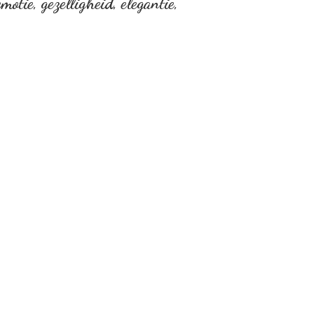
otie, gezelligheid, elegantie,
…