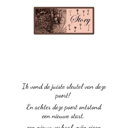
Ik vond de juiste sleutel van deze
poort!
En achter deze poort ontstond
een nieuwe start,
een nieuw verhaal, mijn eigen