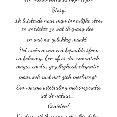
‘Story’.
Ik luisterde naar mijn innerlijke stem
en ontdekte zo wat ik graag doe
en wat me gelukkig maakt.
Het creëren van een bepaalde sfeer
en beleving. Een sfeer die romantiek,
magie, emotie, gezelligheid, elegantie,
maar ook rust met zich meebrengt.
Een warme uitstraling met inspiratie
uit de natuur…
Genieten!
En deze wil ik graag met
jullie delen.