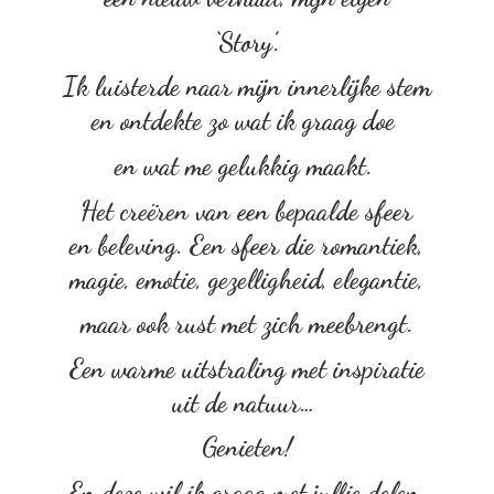
‘Story’.
Ik luisterde naar mijn innerlijke stem
en ontdekte zo wat ik graag doe
en wat me gelukkig maakt.
Het creëren van een bepaalde sfeer
en beleving. Een sfeer die romantiek,
magie, emotie, gezelligheid, elegantie,
maar ook rust met zich meebrengt.
Een warme uitstraling met inspiratie
uit de natuur…
Genieten!
En deze wil ik graag met
jullie delen.