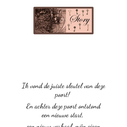
Ik vond de juiste sleutel van deze
poort!
En achter deze poort ontstond
een nieuwe start,
een nieuw verhaal, mijn eigen