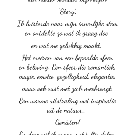
‘Story’.
Ik luisterde naar mijn innerlijke stem
en ontdekte zo wat ik graag doe
en wat me gelukkig maakt.
Het creëren van een bepaalde sfeer
en beleving. Een sfeer die romantiek,
magie, emotie, gezelligheid, elegantie,
maar ook rust met zich meebrengt.
Een warme uitstraling met inspiratie
uit de natuur…
Genieten!
En deze wil ik graag met
jullie delen.