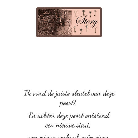
Ik vond de juiste sleutel van deze
poort!
En achter deze poort ontstond
een nieuwe start,
een nieuw verhaal, mijn eigen