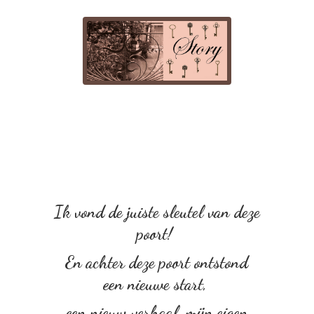
Ik vond de juiste sleutel van deze
poort!
En achter deze poort ontstond
een nieuwe start,
een nieuw verhaal, mijn eigen