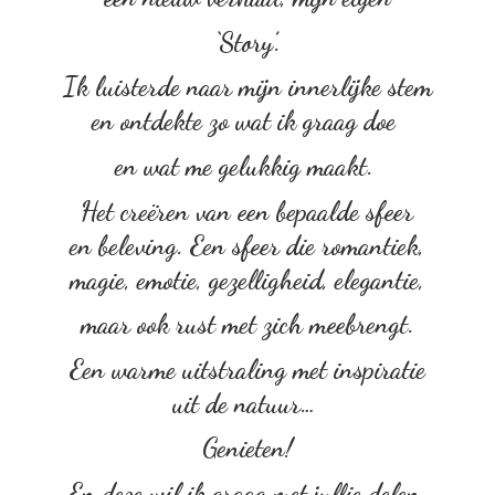
‘Story’.
Ik luisterde naar mijn innerlijke stem
en ontdekte zo wat ik graag doe
en wat me gelukkig maakt.
Het creëren van een bepaalde sfeer
en beleving. Een sfeer die romantiek,
magie, emotie, gezelligheid, elegantie,
maar ook rust met zich meebrengt.
Een warme uitstraling met inspiratie
uit de natuur…
Genieten!
En deze wil ik graag met
jullie delen.